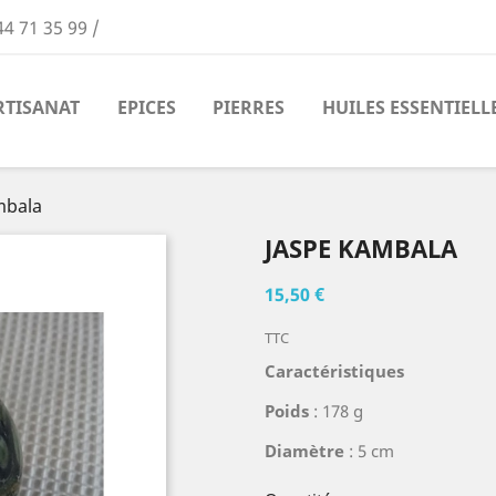
44 71 35 99 /
RTISANAT
EPICES
PIERRES
HUILES ESSENTIELL
mbala
JASPE KAMBALA
15,50 €
TTC
Caractéristiques
Poids
: 178 g
Diamètre
: 5 cm